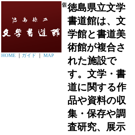
徳島県立文学
書道館は、文
学館と書道美
術館が複合さ
HOME
｜
ガイド
｜
MAP
れた施設で
す。文学・書
道に関する作
品や資料の収
集・保存や調
査研究、展示